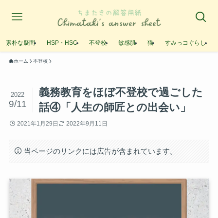
素朴な疑問
HSP・HSC
不登校
敏感肌
猫
すみっコぐらし
ホーム
不登校
義務教育をほぼ不登校で過ごした
2022
9/11
話④「人生の師匠との出会い」
2021年1月29日
2022年9月11日
当ページのリンクには広告が含まれています。