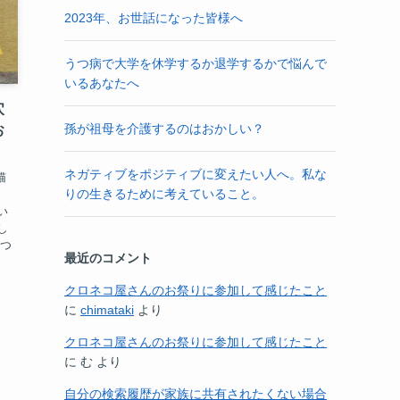
2023年、お世話になった皆様へ
うつ病で大学を休学するか退学するかで悩んで
いるあなたへ
穴
孫が祖母を介護するのはおかしい？
お
ネガティブをポジティブに変えたい人へ。私な
猫
りの生きるために考えていること。
、
い
し
いつ
最近のコメント
クロネコ屋さんのお祭りに参加して感じたこと
に
chimataki
より
クロネコ屋さんのお祭りに参加して感じたこと
に
む
より
自分の検索履歴が家族に共有されたくない場合