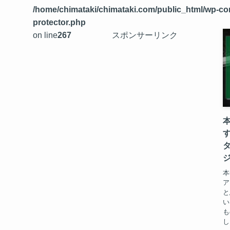
/home/chimataki/chimataki.com/public_html/wp-conte
protector.php
on line
267
スポンサーリンク
本
ア
と
い
も
し