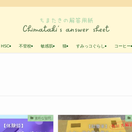
・HSC
不登校
敏感肌
猫
すみっコぐらし
コーヒー
素朴な疑問