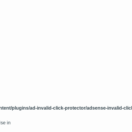
nt/plugins/ad-invalid-click-protector/adsense-invalid-clic
lse in