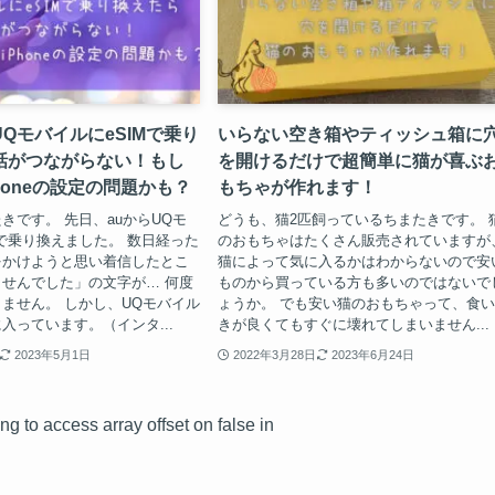
QモバイルにeSIMで乗り
いらない空き箱やティッシュ箱に
話がつながらない！もし
を開けるだけで超簡単に猫が喜ぶ
honeの設定の問題かも？
もちゃが作れます！
きです。 先日、auからUQモ
どうも、猫2匹飼っているちまたきです。 
Mで乗り換えました。 数日経った
のおもちゃはたくさん販売されていますが
をかけようと思い着信したとこ
猫によって気に入るかはわからないので安
せんでした」の文字が… 何度
ものから買っている方も多いのではないで
ません。 しかし、UQモバイル
ょうか。 でも安い猫のおもちゃって、食
入っています。（インタ...
きが良くてもすぐに壊れてしまいません...
2023年5月1日
2022年3月28日
2023年6月24日
ing to access array offset on false in