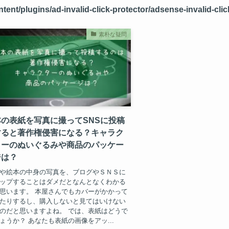
nt/plugins/ad-invalid-click-protector/adsense-invalid-clic
素朴な疑問
本の表紙を写真に撮ってSNSに投稿
すると著作権侵害になる？キャラク
ターのぬいぐるみや商品のパッケー
ジは？
や絵本の中身の写真を、ブログやＳＮＳに
ップすることはダメだとなんとなくわかる
思います。 本屋さんでもカバーがかかって
たりするし、購入しないと見てはいけない
のだと思いますよね。 では、表紙はどうで
ょうか？ あなたも表紙の画像をアッ...