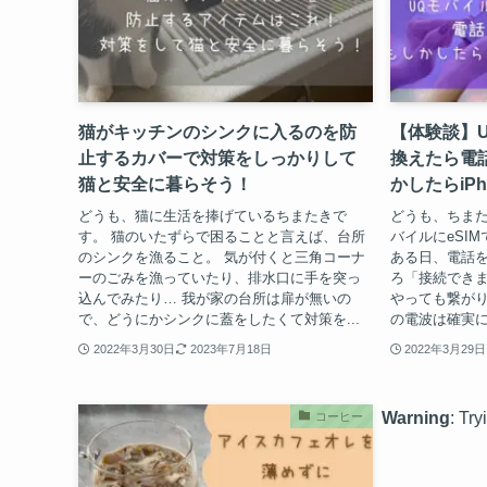
猫がキッチンのシンクに入るのを防
【体験談】U
止するカバーで対策をしっかりして
換えたら電
猫と安全に暮らそう！
かしたらiP
どうも、猫に生活を捧げているちまたきで
どうも、ちまた
す。 猫のいたずらで困ることと言えば、台所
バイルにeSI
のシンクを漁ること。 気が付くと三角コーナ
ある日、電話
ーのごみを漁っていたり、排水口に手を突っ
ろ「接続できま
込んでみたり… 我が家の台所は扉が無いの
やっても繋がり
で、どうにかシンクに蓋をしたくて対策を...
の電波は確実に
2022年3月30日
2023年7月18日
2022年3月29日
Warning
: Try
コーヒー