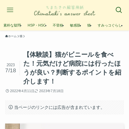
素朴な疑問
HSP・HSC
不登校
敏感肌
猫
すみっコぐらし
ホーム
猫
【体験談】猫がビニールを食べ
た！元気だけど病院には行ったほ
2023
7/18
うが良い？判断するポイントを紹
介します！
2022年4月11日
2023年7月18日
当ページのリンクには広告が含まれています。