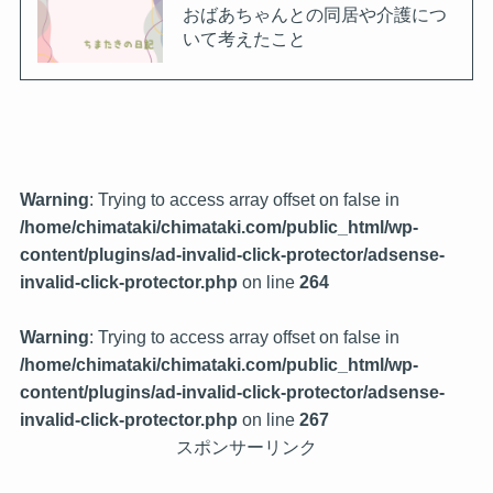
おばあちゃんとの同居や介護につ
いて考えたこと
Warning
: Trying to access array offset on false in
/home/chimataki/chimataki.com/public_html/wp-
content/plugins/ad-invalid-click-protector/adsense-
invalid-click-protector.php
on line
264
Warning
: Trying to access array offset on false in
/home/chimataki/chimataki.com/public_html/wp-
content/plugins/ad-invalid-click-protector/adsense-
invalid-click-protector.php
on line
267
スポンサーリンク