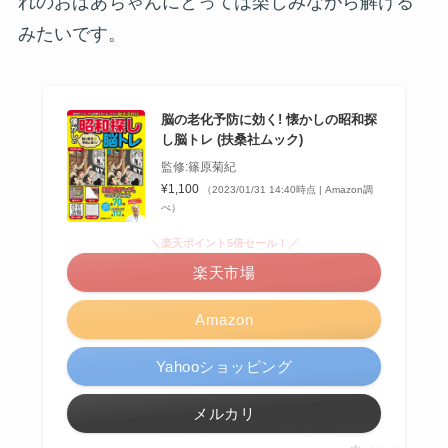
れのおばあちゃんにとっては楽しみながら解ける
みたいです。
脳の老化予防に効く! 懐かしの昭和探
し脳トレ (扶桑社ムック)
監修:篠原菊紀
¥1,100
（2023/01/31 14:40時点 | Amazon調
べ）
＼楽天ポイント5倍セール！／
楽天市場
Amazon
Yahooショッピング
メルカリ