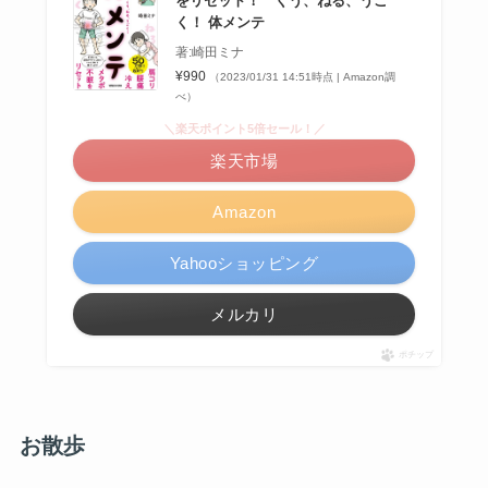
をリセット！ くう、ねる、うご
く！ 体メンテ
著:崎田ミナ
¥990
（2023/01/31 14:51時点 | Amazon調
べ）
＼楽天ポイント5倍セール！／
楽天市場
Amazon
Yahooショッピング
メルカリ
ポチップ
お散歩