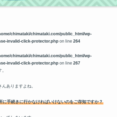
home/chimataki/chimataki.com/public_html/wp-
se-invalid-click-protector.php
on line
264
home/chimataki/chimataki.com/public_html/wp-
se-invalid-click-protector.php
on line
267
す。
さんありますよね。
所に手続きに行かなければいけないのをご存知ですか？