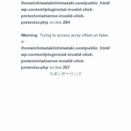
/home/chimataki/chimataki.com/public_html/
wp-content/plugins/ad-invalid-click-
protector/adsense-invalid-click-
protector.php
on line
264
Warning
: Trying to access array offset on false
in
/home/chimataki/chimataki.com/public_html/
wp-content/plugins/ad-invalid-click-
protector/adsense-invalid-click-
protector.php
on line
267
スポンサーリンク